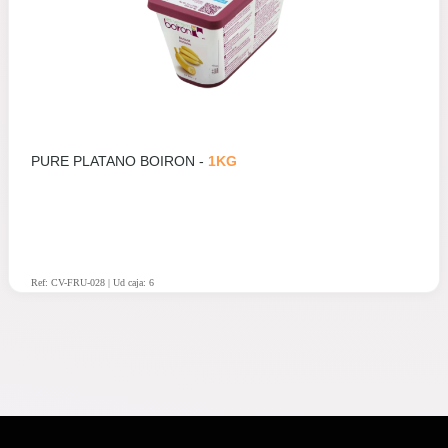
PURE PLATANO BOIRON -
1KG
Ref: CV-FRU-028 | Ud caja: 6