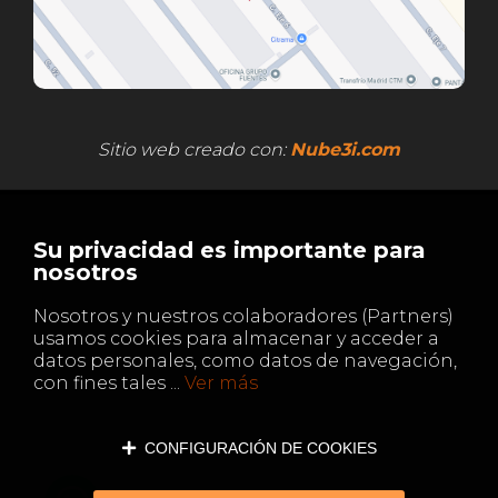
Ofrecemos un servicio integral que va más 
de productos. Desde nuestra
ubicación 
Mercamadrid
, garantizamos una distribuc
precios competitivos. Además, brind
​​​​​​​Sitio web creado con:
Nube3i.com
personalizada
, analizando las necesida
para ofrecer soluciones a med
Su privacidad es importante para
nosotros
Nosotros y nuestros colaboradores (Partners)
usamos cookies para almacenar y acceder a
datos personales, como datos de navegación,
con fines tales ...
Ver más
CONFIGURACIÓN DE COOKIES