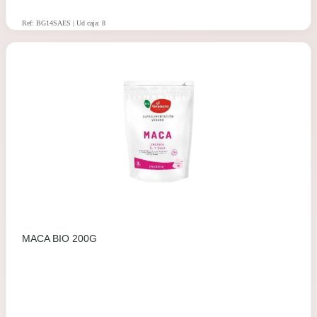
Ref: BG14SAES | Ud caja: 8
MACA BIO 200G