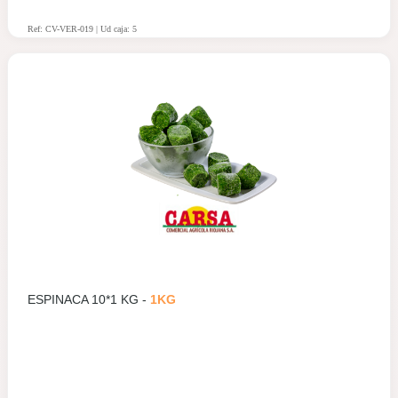
Ref: CV-VER-019 | Ud caja: 5
ESPINACA 10*1 KG -
1KG