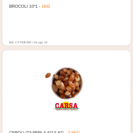
BROCOLI 10*1 -
1KG
Ref: CV-VER-003 | Ud caja: 10
CEBOLLITA PERLA 4*2,5 KG -
2.5KG